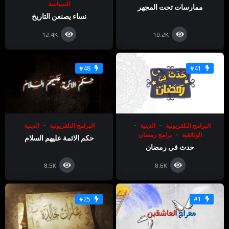
السياسة
ممارسات تحت المجهر
نساء يصنعن التاريخ
12.4K
10.2K
#48
#41
البرامج التلفزيونية
الدينية
البرامج التلفزيونية
الدينية
الوثائقية
برامج رمضان
حكم الائمة عليهم السلام
حدث في رمضان
8.5K
8.6K
#25
#1