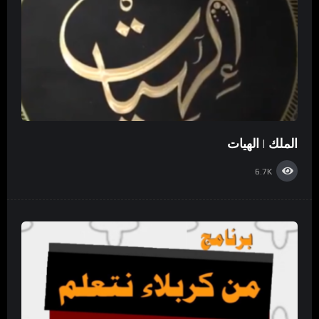
الملك | الهيات
6.7K