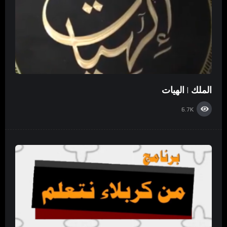
الملك | الهيات
6.7K