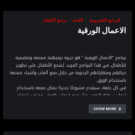
البرامج التلفزيونية
العامة
برامج الأطفال
الاعمال الورقية
برنامج “الاعمال الورقية ” هو تجربة ترفيهية ممتعة وتعليمية
للأطفال. في هذا البرنامج الفريد، يُشجع الأطفال على تطوير
خيالهم ومهاراتهم اليدوية من خلال صنع ألعاب وأشياء ممتعة
باستخدام الورق.
في كل حلقة، سيقدم مشروعًا جديدًا يمكن صنعه باستخدام
ادوات سهلة التوفر، مثل صنع قبعات بالورق، وصنع سلحفاة،
والعديد من الأفكار الأخرى.
SHOW MORE