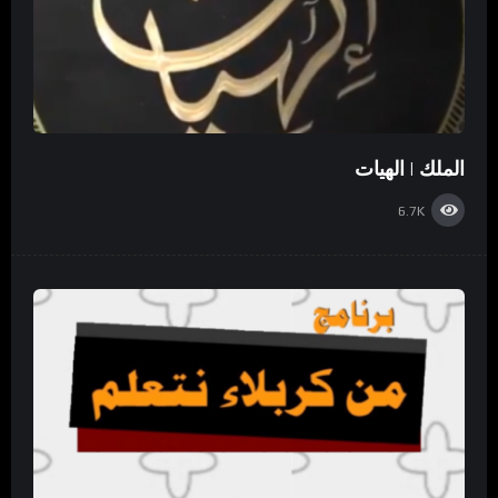
الملك | الهيات
6.7K