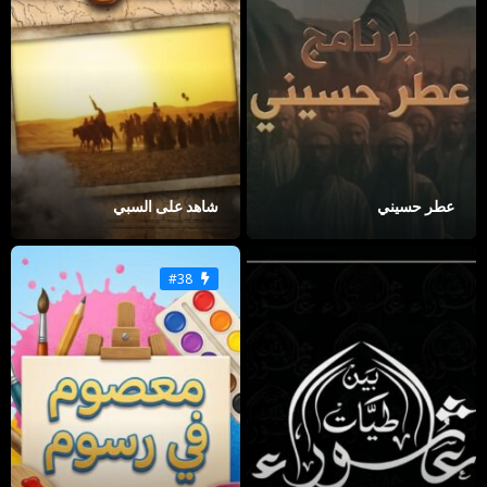
عطر حسيني
شاهد على السبي
#38