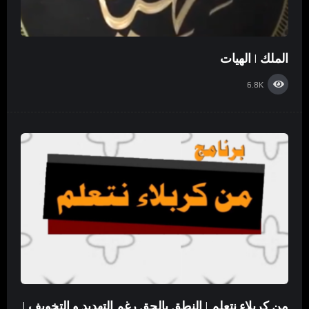
الملك | الهيات
6.8K
من كربلاء نتعلم | النطق بالحق رغم التهديد و التخويف |