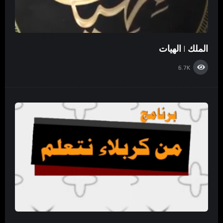
الملك | الهيات
6.7K