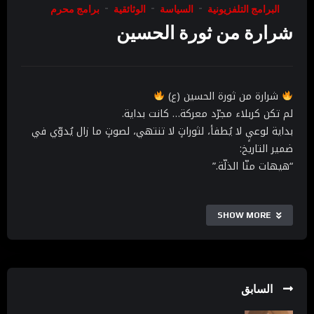
البرامج التلفزيونية
السياسة
الوثائقية
برامج محرم
شرارة من ثورة الحسين
شرارة من ثورة الحسين (ع)
لم تكن كربلاء مجرّد معركة… كانت بداية.
بداية لوعيٍ لا يُطفأ، لثوراتٍ لا تنتهي، لصوتٍ ما زال يُدوّي في
ضمير التاريخ:
“هيهات منّا الذلّة.”
في برنامج “شرارة من ثورة الحسين (ع)”
نروي كيف أضاءت كربلاء دروب الأحرار،
SHOW MORE
كيف تجاوزت جذوتها الزمن والجغرافيا،
وكيف كانت شرارتها قبسًا ألهم الثائرين… من الأمس حتى
اليوم.
السابق
استعدّ لرحلة تُحاكي الوجدان،
تكشف لك كيف أصبح الدم حسينيًا… والنصر إنسانيًا.