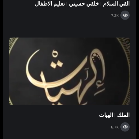
القي السلام | خلقي حسيني | تعليم الاطفال
7.2K
الملك | الهيات
6.7K