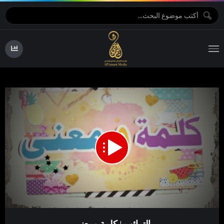
00:34
00:00
Video
الترائب | كلمة ومعنى