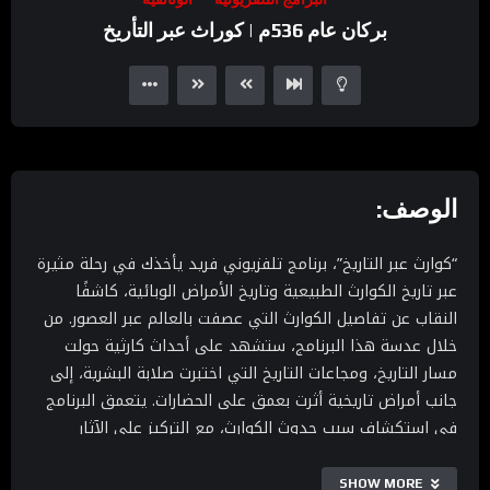
Player
بركان عام 536م | كوراث عبر التأريخ
الوصف:
“كوارث عبر التاريخ”، برنامج تلفزيوني فريد يأخذك في رحلة مثيرة
عبر تاريخ الكوارث الطبيعية وتاريخ الأمراض الوبائية، كاشفًا
النقاب عن تفاصيل الكوارث التي عصفت بالعالم عبر العصور. من
خلال عدسة هذا البرنامج، ستشهد على أحداث كارثية حولت
مسار التاريخ، ومجاعات التاريخ التي اختبرت صلابة البشرية، إلى
جانب أمراض تاريخية أثرت بعمق على الحضارات. يتعمق البرنامج
في استكشاف سبب حدوث الكوارث، مع التركيز على الآثار
السياسية والاجتماعية التي ترتبت عليها. انضم إلينا في هذا
الاستعراض البانورامي لـكوارث طبيعية وبيئية، حيث نلقي الضوء
SHOW MORE