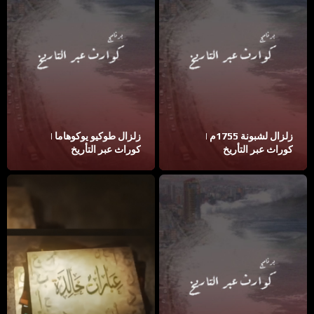
زلزال لشبونة 1755م |
زلزال طوكيو يوكوهاما |
كوراث عبر التأريخ
كوراث عبر التأريخ