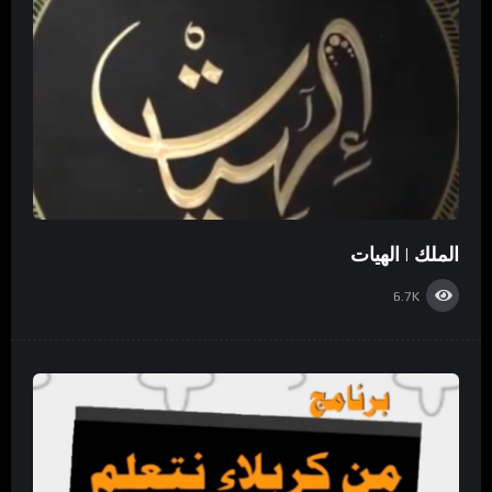
الملك | الهيات
6.7K