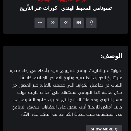
Player
تسونامي المحيط الهندي | كوراث عبر التأريخ
الوصف:
“كوارث عبر التاريخ”، برنامج تلفزيوني فريد يأخذك في رحلة مثيرة
عبر تاريخ الكوارث الطبيعية وتاريخ الأمراض الوبائية، كاشفًا
النقاب عن تفاصيل الكوارث التي عصفت بالعالم عبر العصور. من
خلال عدسة هذا البرنامج، ستشهد على أحداث كارثية حولت
مسار التاريخ، ومجاعات التاريخ التي اختبرت صلابة البشرية، إلى
جانب أمراض تاريخية أثرت بعمق على الحضارات. يتعمق البرنامج
في استكشاف سبب حدوث الكوارث، مع التركيز على الآثار
السياسية والاجتماعية التي ترتبت عليها. انضم إلينا في هذا
الاستعراض البانورامي لـكوارث طبيعية وبيئية، حيث نلقي الضوء
SHOW MORE