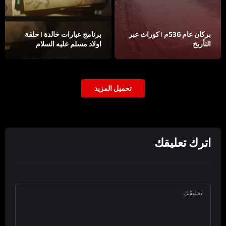
بركان عام 536م | كوراث عبر
برنامج عبارات خالدة | حلقة
التأريخ
اولاد مسلم عليه السلام
تحميل المزيد
اترك تعليقك