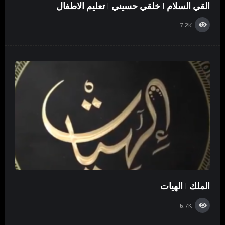
القي السلام | خلقي حسيني | تعليم الاطفال
7.2K
الملك | الهيات
6.7K