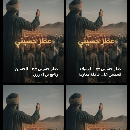
عطر حسيني ح7 – استيلاء
عطر حسيني ح6 – الحسين
الحسين على قافلة معاوية
ونافع بن الازرق