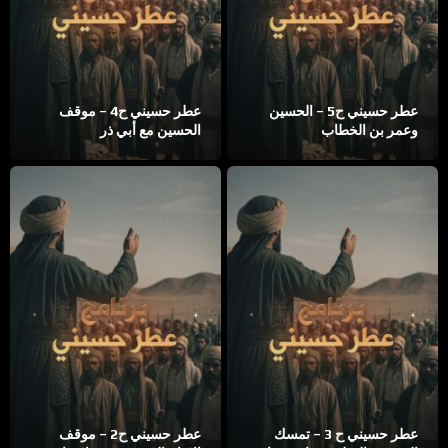
عطر حسيني ح5 – الحسين
عطر حسيني ح4 – موقف
وعمر بن الخطاب
الحسين مع أبي ذر
عطر حسيني ح 3 – تمسك
عطر حسيني ح2 – موقف