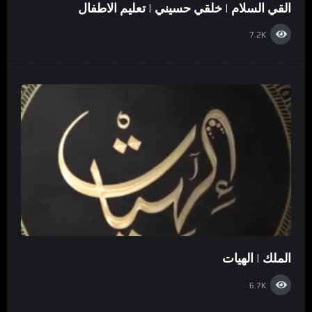
القي السلام | خلقي حسيني | تعليم الاطفال
7.2K
الملك | الهيات
6.7K