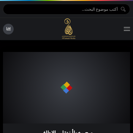
صح وخطأ | تقليم الاظافر