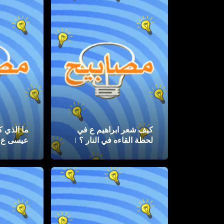
كيف شعر ابراهيم ع في
ما الذي ك
لحظة القاءه في النار ؟ |
عيسى ع ل
مصابيح
بزهده ؟ |