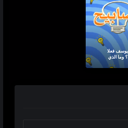
يوسف فعلا
 وما الذي
| مصابيح