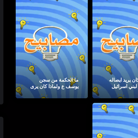
ان يريد ايصاله
ما الحكمة من سجن
بني اسرائيل
يوسف ع ولماذا كان يرى
 مصابيح
السجن احب اليه ؟ |
مصابيح