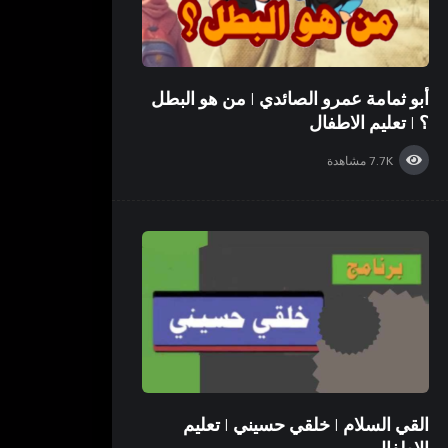
أبو ثمامة عمرو الصائدي | من هو البطل
؟ | تعليم الاطفال
7.7K
مشاهدة
القي السلام | خلقي حسيني | تعليم