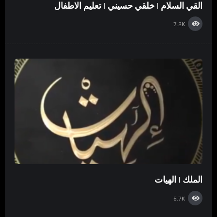
القي السلام | خلقي حسيني | تعليم الاطفال
7.2K
الملك | الهيات
6.7K